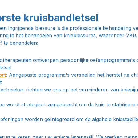
rste kruisbandletsel
n ingrijpende blessure is die professionele behandeling ve
ring in het behandelen van knieblessures, waaronder VKB. 
f te behandelen:
iotherapeuten ontwerpen persoonlijke oefenprogramma's om d
etsel.
ort
: Aangepaste programma's versnellen het herstel na chi
t.
technieken richten we ons op het verminderen van kniepijn
e wordt strategisch aangebracht om de knie te stabiliseren,
oefeningen worden geïntegreerd om de algehele kniestabilite
 terug te keren naar uw actieve levensstijl. We werken n