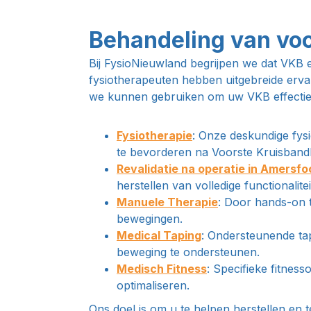
Behandeling van voo
Bij FysioNieuwland begrijpen we dat VKB ee
fysiotherapeuten hebben uitgebreide erva
we kunnen gebruiken om uw VKB effectie
Fysiotherapie
: Onze deskundige fys
te bevorderen na Voorste Kruisbandl
Revalidatie na operatie in Amersfo
herstellen van volledige functionalitei
Manuele Therapie
: Door hands-on 
bewegingen.
Medical Taping
: Ondersteunende tap
beweging te ondersteunen.
Medisch Fitness
: Specifieke fitness
optimaliseren.
Ons doel is om u te helpen herstellen en